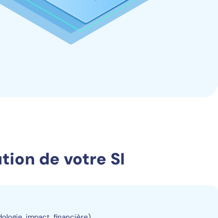
ution de votre SI
logie, impact, financière)