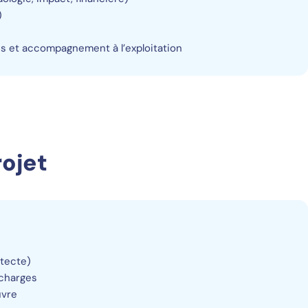
)
s et accompagnement à l’exploitation
rojet
e
itecte)
 charges
uvre